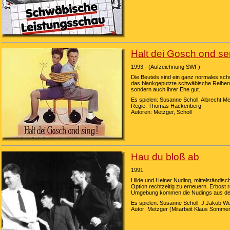
Halt dei Gosch ond s
1993 - (Aufzeichnung SWF)
Die Beutels sind ein ganz normales schw
das blankgeputzte schwäbische Reihenhau
sondern auch ihrer Ehe gut.
Es spielen: Susanne Scholl, Albrecht Me
Regie: Thomas Hackenberg
Autoren: Metzger, Scholl
Hau du bloß ab
1991
Hilde und Heiner Nuding, mittelständis
Option rechtzeitig zu erneuern. Erbost
Umgebung kommen die Nudings aus dem 
Es spielen: Susanne Scholl, J.Jakob W
Autor: Metzger (Mitarbeit Klaus Sommer