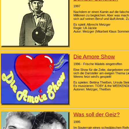
1997
Nachdem er einen Kamin auf die falsch
Millionen zu begleichen. Aber was mac
sich auf seinen Beruf und läuft Amok. Zu
Es spielt: Albrecht Metzger
Regie: Uli Jäckle
Autor: Metzger (Mitarbeit Klaus Sommer
Die Amore Show
1996 - Frische Mädels eingetroffen
Eine Show für die Zelte, dargeboten vo
sich die Darsteller am ewigen Thema Lie
Wenns fetzt wird's gespielt!
Es spielen: Bettina Theißen, Ursula St
Es musizieren: TOBY & the WEEKENDL
Autoren: Metzger, Theißen
Was soll der Geiz?
1995
Im Souterrain eines schwäbischen Rei