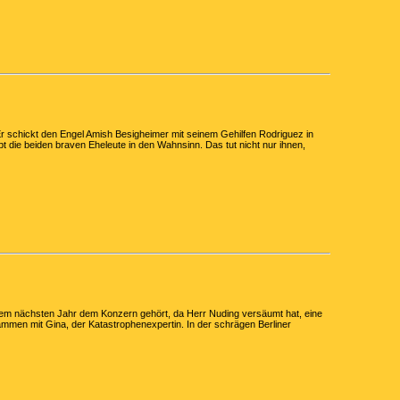
 Er schickt den Engel Amish Besigheimer mit seinem Gehilfen Rodriguez in
t die beiden braven Eheleute in den Wahnsinn. Das tut nicht nur ihnen,
 dem nächsten Jahr dem Konzern gehört, da Herr Nuding versäumt hat, eine
ammen mit Gina, der Katastrophenexpertin. In der schrägen Berliner