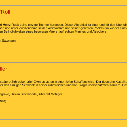
Roll
l-Heinz Ruck seine einzige Tochter hergeben. Dieser Abschied ist bitter und für den lebens
eßen und unter Zuhilfenahme seiner Weinvorräte und seiner geliebten Rockmusik wieder einm
ren Befindlichkeiten eines besorgten Vaters, aufrechten Mannes und Altrockers.
en Salzmann
ler
 spätere Schrecken aller Gymnasiasten in einer tiefen Schaffenskrise. Der deutsche Klassi
er den einzigen Schwank in seiner ruhmreichen und von Tragik überschatteten Karriere. Das
räve, Ursula Steinwandel, Albrecht Metzger
feld)