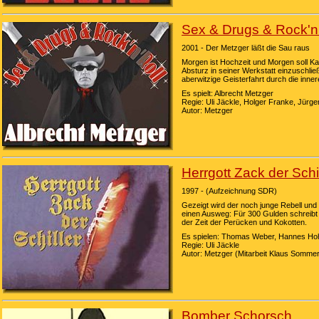
Sex & Drugs & Rock'n'
2001 - Der Metzger läßt die Sau raus
Morgen ist Hochzeit und Morgen soll Kar
Absturz in seiner Werkstatt einzuschli
aberwitzige Geisterfahrt durch die inne
Es spielt: Albrecht Metzger
Regie: Uli Jäckle, Holger Franke, Jürg
Autor: Metzger
Herrgott Zack der Schil
1997 - (Aufzeichnung SDR)
Gezeigt wird der noch junge Rebell und
einen Ausweg: Für 300 Gulden schreibt 
der Zeit der Perücken und Kokotten.
Es spielen: Thomas Weber, Hannes Hohg
Regie: Uli Jäckle
Autor: Metzger (Mitarbeit Klaus Sommer
Bomber Schorsch