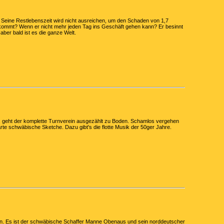
Seine Restlebenszeit wird nicht ausreichen, um den Schaden von 1,7
kommt? Wenn er nicht mehr jeden Tag ins Geschäft gehen kann? Er besinnt
aber bald ist es die ganze Welt.
n, geht der komplette Turnverein ausgezählt zu Boden. Schamlos vergehen
arte schwäbische Sketche. Dazu gibt's die flotte Musik der 50ger Jahre.
n. Es ist der schwäbische Schaffer Manne Obenaus und sein norddeutscher