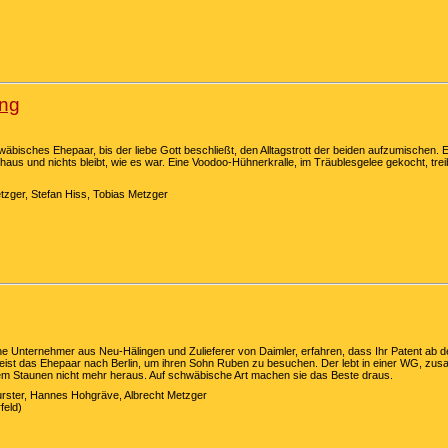
eng
äbisches Ehepaar, bis der liebe Gott beschließt, den Alltagstrott der beiden aufzumischen.
s und nichts bleibt, wie es war. Eine Voodoo-Hühnerkralle, im Träublesgelee gekocht, treib
tzger, Stefan Hiss, Tobias Metzger
che Unternehmer aus Neu-Hälingen und Zulieferer von Daimler, erfahren, dass Ihr Patent ab
 reist das Ehepaar nach Berlin, um ihren Sohn Ruben zu besuchen. Der lebt in einer WG, zus
Staunen nicht mehr heraus. Auf schwäbische Art machen sie das Beste draus.
urster, Hannes Hohgräve, Albrecht Metzger
feld)