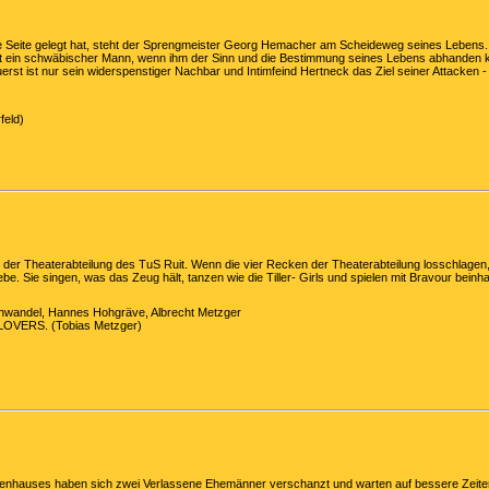
e Seite gelegt hat, steht der Sprengmeister Georg Hemacher am Scheideweg seines Lebens. 
ht ein schwäbischer Mann, wenn ihm der Sinn und die Bestimmung seines Lebens abhanden 
erst ist nur sein widerspenstiger Nachbar und Intimfeind Hertneck das Ziel seiner Attacken - 
feld)
n der Theaterabteilung des TuS Ruit. Wenn die vier Recken der Theaterabteilung losschlage
be. Sie singen, was das Zeug hält, tanzen wie die Tiller- Girls und spielen mit Bravour beinh
einwandel, Hannes Hohgräve, Albrecht Metzger
OVERS. (Tobias Metzger)
henhauses haben sich zwei Verlassene Ehemänner verschanzt und warten auf bessere Zeite