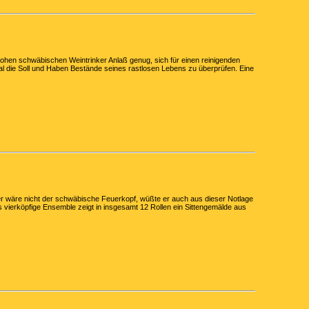
frohen schwäbischen Weintrinker Anlaß genug, sich für einen reinigenden
al die Soll und Haben Bestände seines rastlosen Lebens zu überprüfen. Eine
ker wäre nicht der schwäbische Feuerkopf, wüßte er auch aus dieser Notlage
 vierköpfige Ensemble zeigt in insgesamt 12 Rollen ein Sittengemälde aus