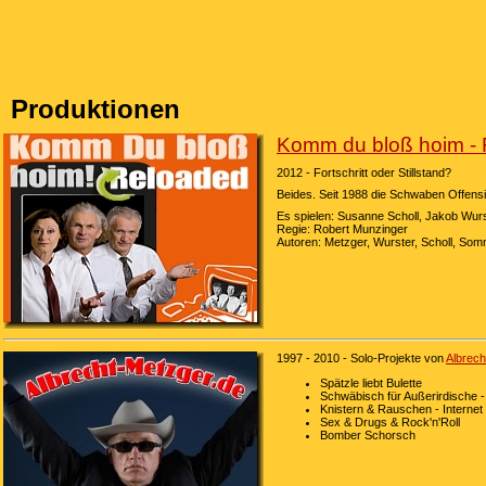
Produktionen
Komm du bloß hoim 
2012 - Fortschritt oder Stillstand?
Beides. Seit 1988 die Schwaben Offensi
Es spielen: Susanne Scholl, Jakob Wurs
Regie: Robert Munzinger
Autoren: Metzger, Wurster, Scholl, Som
1997 - 2010 - Solo-Projekte von
Albrech
Spätzle liebt Bulette
Schwäbisch für Außerirdische 
Knistern & Rauschen - Internet
Sex & Drugs & Rock'n'Roll
Bomber Schorsch