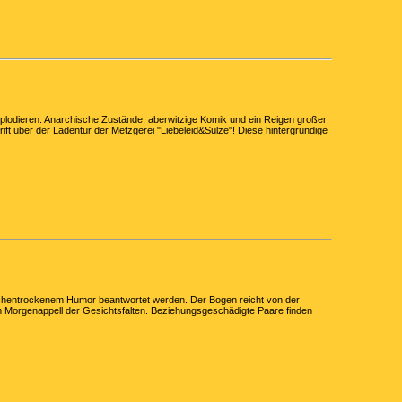
plodieren. Anarchische Zustände, aberwitzige Komik und ein Reigen großer
hrift über der Ladentür der Metzgerei "Liebeleid&Sülze"! Diese hintergründige
knochentrockenem Humor beantwortet werden. Der Bogen reicht von der
m Morgenappell der Gesichtsfalten. Beziehungsgeschädigte Paare finden