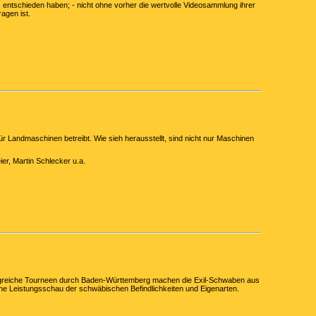
s entschieden haben; - nicht ohne vorher die wertvolle Videosammlung ihrer
agen ist.
ür Landmaschinen betreibt. Wie sieh herausstellt, sind nicht nur Maschinen
r, Martin Schlecker u.a.
fangreiche Tourneen durch Baden-Württemberg machen die Exil-Schwaben aus
 Eine Leistungsschau der schwäbischen Befindlichkeiten und Eigenarten.