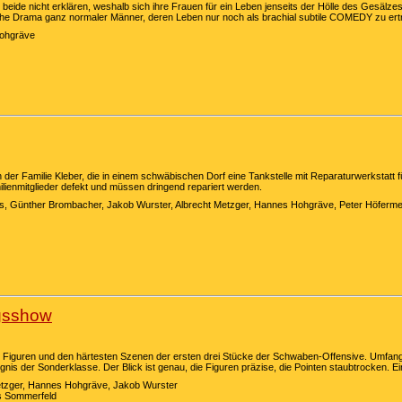
eide nicht erklären, weshalb sich ihre Frauen für ein Leben jenseits der Hölle des Gesälze
che Drama ganz normaler Männer, deren Leben nur noch als brachial subtile COMEDY zu ertr
Hohgräve
er Familie Kleber, die in einem schwäbischen Dorf eine Tankstelle mit Reparaturwerkstatt f
ienmitglieder defekt und müssen dringend repariert werden.
os, Günther Brombacher, Jakob Wurster, Albrecht Metzger, Hannes Hohgräve, Peter Höfermeie
gsshow
ten Figuren und den härtesten Szenen der ersten drei Stücke der Schwaben-Offensive. Um
ignis der Sonderklasse. Der Blick ist genau, die Figuren präzise, die Pointen staubtrocken.
Metzger, Hannes Hohgräve, Jakob Wurster
us Sommerfeld