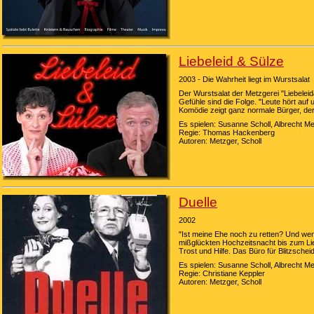
Liebeleid & Sülze
2003 - Die Wahrheit liegt im Wurstsalat
Der Wurstsalat der Metzgerei "Liebelei
Gefühle sind die Folge. "Leute hört auf 
Komödie zeigt ganz normale Bürger, de
Es spielen: Susanne Scholl, Albrecht M
Regie: Thomas Hackenberg
Autoren: Metzger, Scholl
Duelle
2002
"Ist meine Ehe noch zu retten? Und wen
mißglückten Hochzeitsnacht bis zum Li
Trost und Hilfe. Das Büro für Blitzsch
Es spielen: Susanne Scholl, Albrecht M
Regie: Christiane Keppler
Autoren: Metzger, Scholl