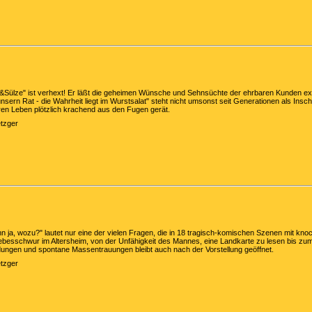
d&Sülze" ist verhext! Er läßt die geheimen Wünsche und Sehnsüchte der ehrbaren Kunden ex
unsern Rat - die Wahrheit liegt im Wurstsalat" steht nicht umsonst seit Generationen als Insc
ren Leben plötzlich krachend aus den Fugen gerät.
etzger
n ja, wozu?" lautet nur eine der vielen Fragen, die in 18 tragisch-komischen Szenen mit 
ebesschwur im Altersheim, von der Unfähigkeit des Mannes, eine Landkarte zu lesen bis zu
eidungen und spontane Massentrauungen bleibt auch nach der Vorstellung geöffnet.
etzger